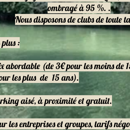
ombragé à 95 %. .
Nous disposons de clubs de toute ta
plus :
abordable (de 3€ pour les moins de
 les plus de 15 ans).
ng aisé, à proximité et gratuit.
les entreprises et groupes, tarifs nég