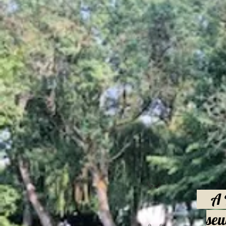
A La
seu