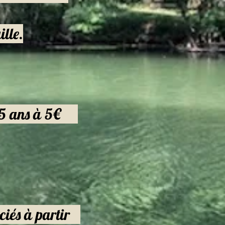
ille.
 15 ans à 5€
ociés à partir