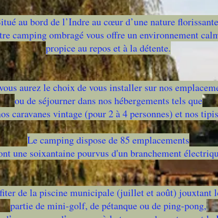
itué au bord de l’Indre au cœur d’une nature florissante
tre camping ombragé vous offre un environnement cal
propice au repos et à la détente.
 vous aurez le choix de vous installer sur nos emplaceme
ou de séjourner dans nos hébergements tels que
os caravanes vintage (pour 2 à 4 personnes) et nos tipis
Le camping dispose de 85 emplacements
ont une soixantaine pourvus d'un branchement électriq
iter de la piscine municipale (juillet et août) jouxtant
partie de mini-golf, de pétanque ou de ping-pong,