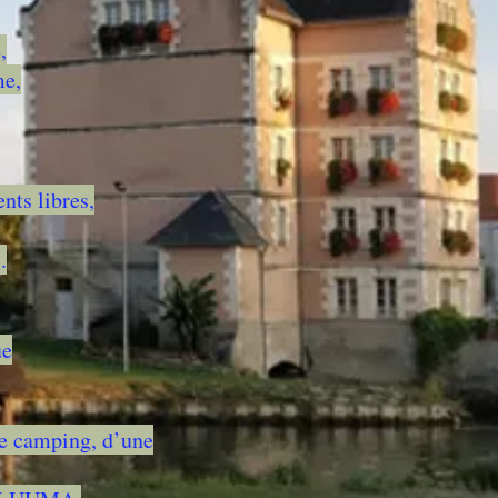
,
me,
nts libres,
.
ue
 le camping, d’une