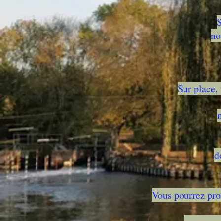
S
no
Sur place,
n
d
Vous pourrez prof