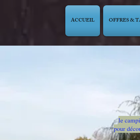
ACCUEIL
OFFRES & T
le campi
pour décou